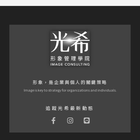
形象，是企業與個人的關鍵策略
Image is key to strategy for organizations and individuals.
追蹤光希最新動態
F
I
L
a
n
i
c
s
n
e
t
e