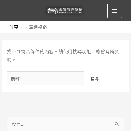
跳
主
至
要
主
首頁
溝通禮儀
要
選
內
搜
容
單
找不到符合條件的內容。請使用搜尋功能，應會有所幫
尋
助。
關
鍵
字:
搜