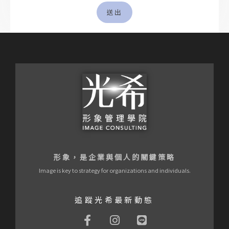
形象，是企業與個人的關鍵策略
Image is key to strategy for organizations and individuals.
追蹤光希最新動態
F
I
L
a
n
i