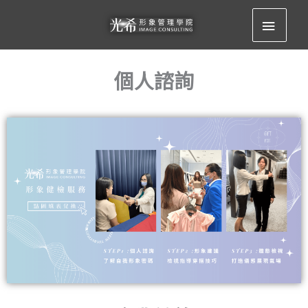
跳
主
至
要
主
要
個人諮詢
選
內
容
單