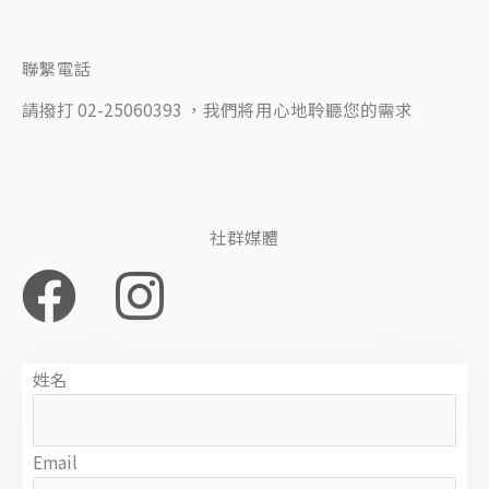
聯繫電話
請撥打 02-25060393 ，我們將用心地聆聽您的需求
社群媒體
F
I
a
n
c
s
姓名
e
t
Email