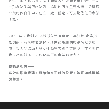
這些年來，我也實際陪伴高端客戶與高階主管進行一對
一形象陪訓與服飾陪購，協助他們在重要會議、公開場
合與跨界合作中，建立一致、穩定、可長期信任的專業
形象。
2020 年，我創立 光希形象管理學院，專注於 企業形
象訓練、商務禮儀課程、形象策略顧問與高階陪訓服
務，致力於協助更多女性領導者與企業團隊，在不失自
我風格的前提下，展現真正的專業影響力。
我始終相信
——
高效的形象管理，
是讓你在正確的位置，被正確地理解
與尊重。