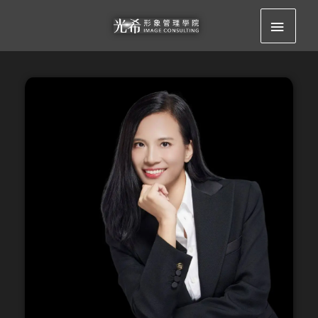
跳
主
至
要
主
要
選
內
容
單