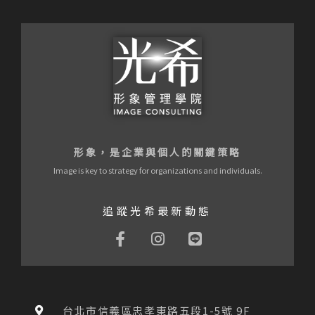
形象，是企業與個人的關鍵策略
Image is key to strategy for organizations and individuals.
追蹤光希最新動態
F
I
L
a
n
i
c
s
n
e
t
e
b
a
o
g
台北市信義區忠孝東路五段1-5號 9F