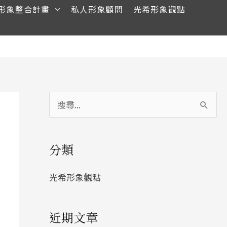
形象整合計畫
私人形象顧問
光希形象觀點
搜
尋
關
分類
鍵
字
光希形象觀點
:
近期文章