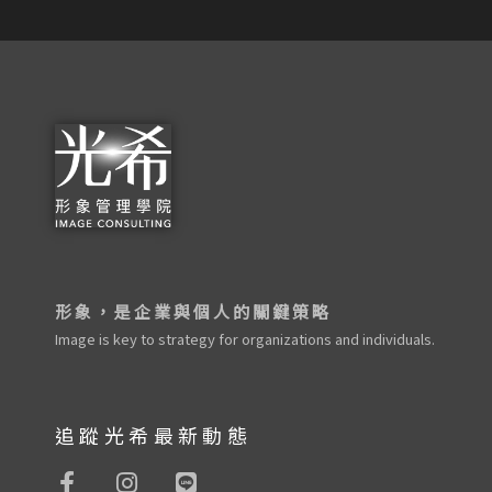
形象，是企業與個人的關鍵策略
Image is key to strategy for organizations and individuals.
追蹤光希最新動態
F
I
L
a
n
i