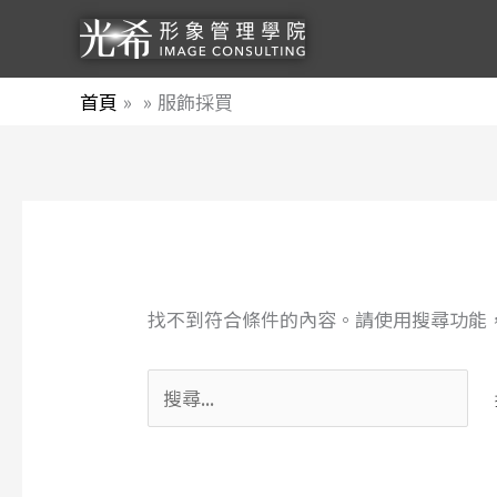
跳
至
主
首頁
服飾採買
要
內
容
搜
尋
關
找不到符合條件的內容。請使用搜尋功能
鍵
字: