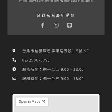
Image is key to strategy for organizations and individuals.
追蹤光希最新動態
F
I
L
a
n
i
c
s
n
e
t
e
b
a
o
g
台北市信義區忠孝東路五段1-5號 9F
o
r
k
a
02-2506-0393
-
m
f
服務時間：週一至五 9:00 - 18:00
服務時間：週一至五 9:00 - 18:00