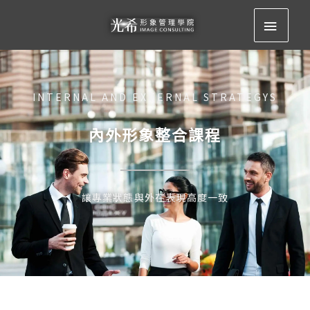
跳
主
至
要
主
要
選
內
INTERNAL AND EXTERNAL STRATEGYS
容
單
內外形象整合課程
讓專業狀態與外在表現高度一致