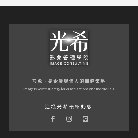
形象，是企業與個人的關鍵策略
Image is key to strategy for organizations and individuals.
追蹤光希最新動態
F
I
L
a
n
i
c
s
n
e
t
e