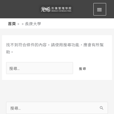
跳
主
至
要
主
首頁
長庚大學
要
選
內
搜
容
單
找不到符合條件的內容。請使用搜尋功能，應會有所幫
尋
助。
關
鍵
字:
搜