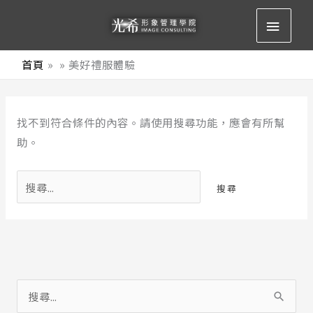
跳
主
至
要
主
首頁
美好禮服體驗
要
選
內
搜
容
單
找不到符合條件的內容。請使用搜尋功能，應會有所幫
尋
助。
關
鍵
字:
搜