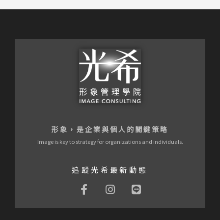
形象，是企業與個人的關鍵策略
Image is key to strategy for organizations and individuals.
追蹤光希最新動態
F
I
L
a
n
i
c
s
n
e
t
e