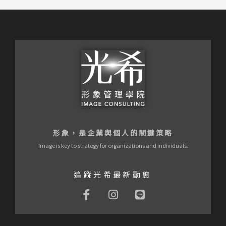
形象，是企業與個人的關鍵策略
Image is key to strategy for organizations and individuals.
追蹤光希最新動態
F
I
L
a
n
i
c
s
n
e
t
e