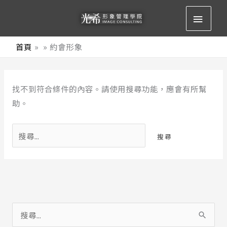
跳
主
至
要
主
首頁
約會形象
要
選
內
搜
容
單
找不到符合條件的內容。請使用搜尋功能，應會有所幫
尋
助。
關
鍵
字:
搜