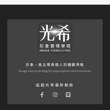
形象，是企業與個人的關鍵策略
Image is key to strategy for organizations and individuals.
追蹤光希最新動態
F
I
L
a
n
i
c
s
n
e
t
e