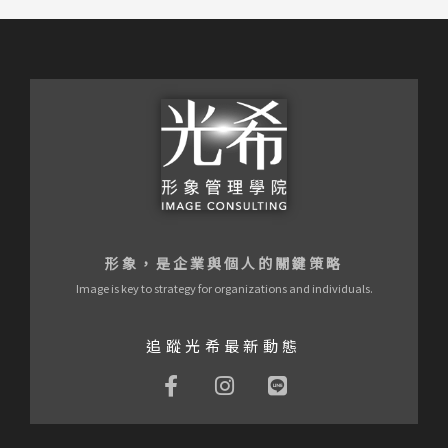
形象，是企業與個人的關鍵策略
Image is key to strategy for organizations and individuals.
追蹤光希最新動態
F
I
L
a
n
i
c
s
n
e
t
e