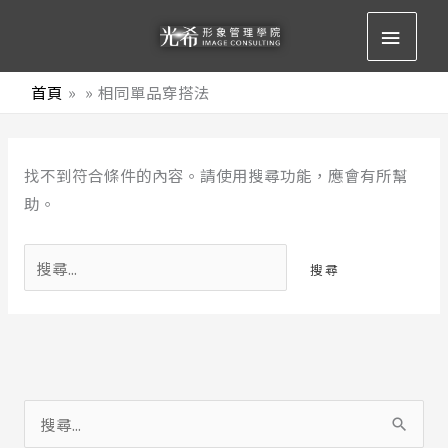
跳
主
至
要
主
首頁
相同單品穿搭法
要
選
內
搜
容
單
找不到符合條件的內容。請使用搜尋功能，應會有所幫
尋
助。
關
鍵
字:
搜