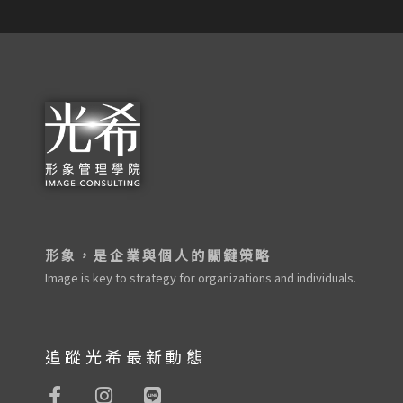
形象，是企業與個人的關鍵策略
Image is key to strategy for organizations and individuals.
追蹤光希最新動態
F
I
L
a
n
i