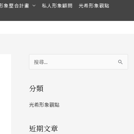
形象整合計畫
私人形象顧問
光希形象觀點
搜
尋
關
分類
鍵
字
光希形象觀點
:
近期文章