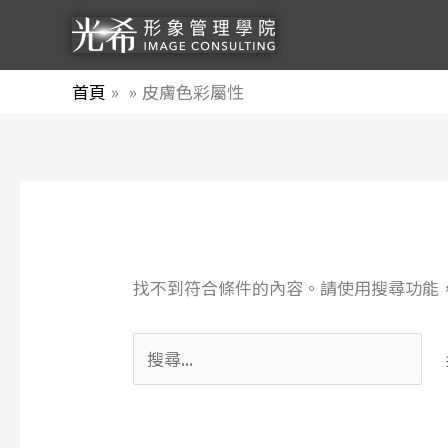
跳
至
主
首頁
皮膚色彩屬性
要
內
容
搜
尋
關
找不到符合條件的內容。請使用搜尋功能
鍵
字: