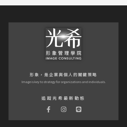
形象，是企業與個人的關鍵策略
Image is key to strategy for organizations and individuals.
追蹤光希最新動態
F
I
L
a
n
i
c
s
n
e
t
e