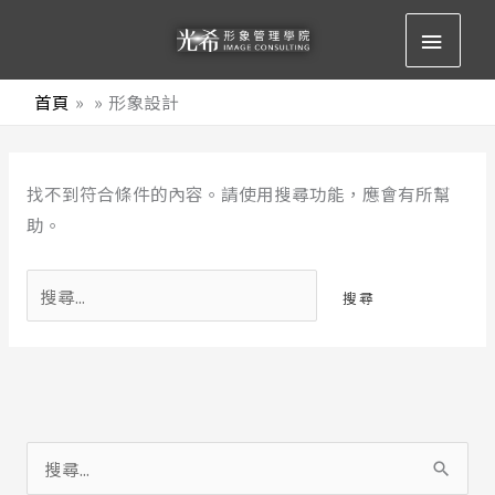
跳
主
至
要
主
首頁
形象設計
要
選
內
搜
容
單
找不到符合條件的內容。請使用搜尋功能，應會有所幫
尋
助。
關
鍵
字:
搜