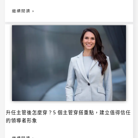
象
是
什
繼續閱讀 »
麼？
建
立
職
場
信
任
的
6
個
關
鍵
升
升任主管後怎麼穿？5 個主管穿搭重點，建立值得信任
任
主
的領導者形象
管
後
怎
麼
穿？
繼續閱讀 »