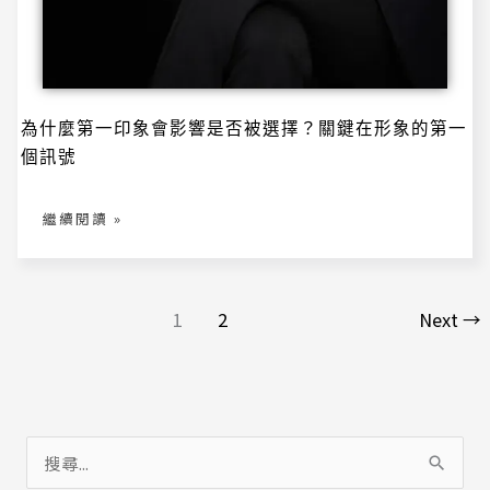
為
為什麼第一印象會影響是否被選擇？關鍵在形象的第一
什
麼
個訊號
第
一
印
象
會
繼續閱讀 »
影
響
是
否
被
選
擇？
關
1
2
Next
→
鍵
在
形
象
的
第
一
個
訊
號
搜