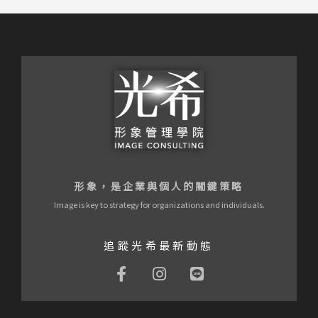
形象，是企業與個人的關鍵策略
Image is key to strategy for organizations and individuals.
追蹤光希最新動態
F
I
L
a
n
i
c
s
n
e
t
e