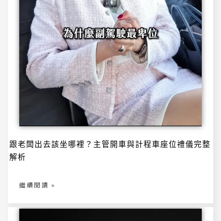
跟
跟老闆出去該坐哪裡？主管開車與計程車座位禮儀完整
老
闆
解析
出
去
該
坐
哪
繼續閱讀 »
裡？
主
管
開
車
與