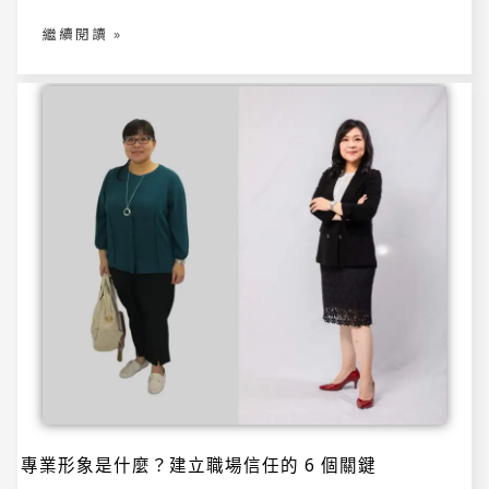
麼
重
繼續閱讀 »
要？
影
響
領
導
力、
團
隊
信
任
與
升
遷
機
會
的
關
鍵
專
專業形象是什麼？建立職場信任的 6 個關鍵
業
形