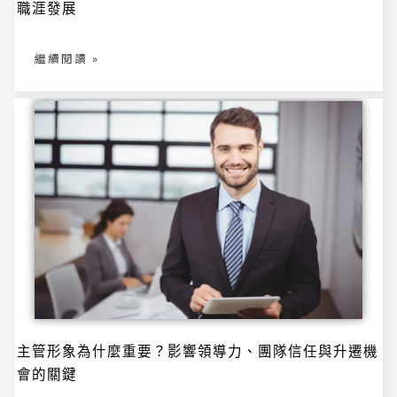
職涯發展
好
卻
不
被
重
繼續閱讀 »
用？
專
業
形
象
如
何
影
響
升
遷、
信
任
與
職
涯
發
展
主
主管形象為什麼重要？影響領導力、團隊信任與升遷機
管
形
會的關鍵
象
為
什