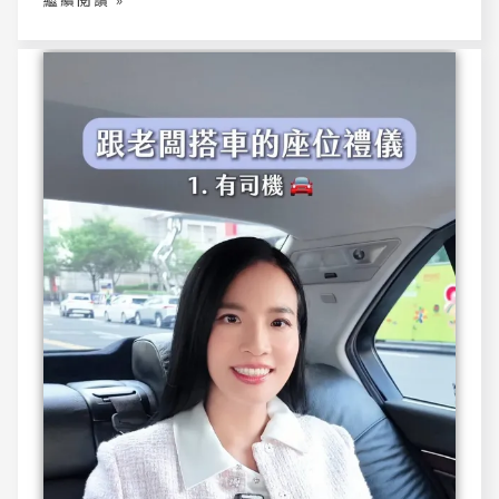
5
個
主
管
穿
搭
重
點，
建
立
值
得
信
任
的
領
導
者
形
象