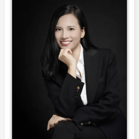
計
程
車
座
位
禮
儀
完
整
解
析