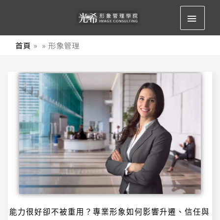
跳
主
至
要
主
首頁
形象管理
要
選
內
容
單
能
能力很好卻不被重用？專業形象如何影響升遷、信任與
力
很