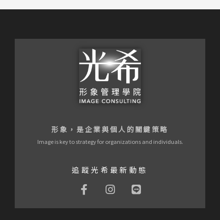
形象，是企業與個人的關鍵策略
Image is key to strategy for organizations and individuals.
追蹤光希最新動態
F
I
L
a
n
i
c
s
n
e
t
e