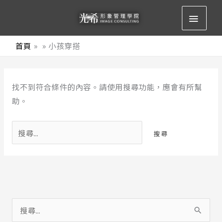
跳
主
至
要
主
首頁
小孩穿搭
要
選
內
搜
容
單
找不到符合條件的內容。請使用搜尋功能，應會有所幫
尋
助。
關
鍵
字:
搜