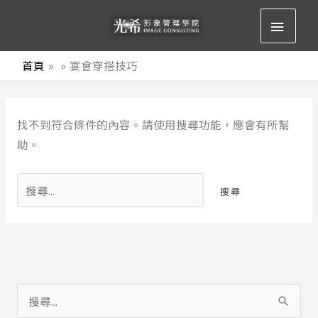
跳
主
至
要
主
首頁
宴會穿搭技巧
要
選
內
搜
容
單
找不到符合條件的內容。請使用搜尋功能，應會有所幫
尋
助。
關
鍵
字:
搜