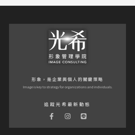
形象，是企業與個人的關鍵策略
Image is key to strategy for organizations and individuals.
追蹤光希最新動態
F
I
L
a
n
i
c
s
n
e
t
e