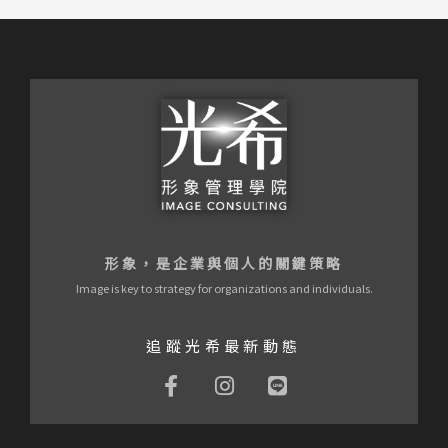
形象，是企業與個人的關鍵策略
Image is key to strategy for organizations and individuals.
追蹤光希最新動態
F
I
L
a
n
i
c
s
n
e
t
e