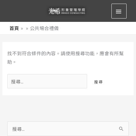
跳
主
至
要
主
首頁
公共場合禮儀
要
選
內
搜
容
單
找不到符合條件的內容。請使用搜尋功能，應會有所幫
尋
助。
關
鍵
字:
搜