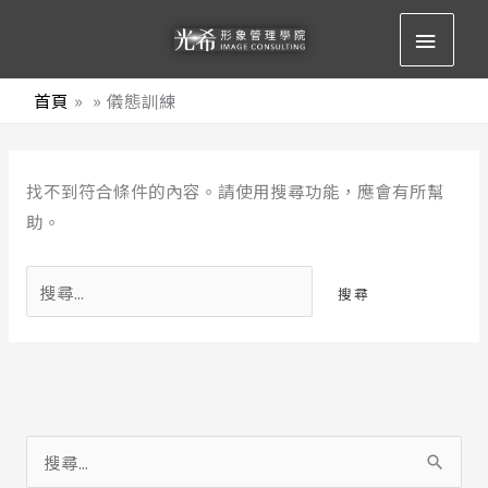
跳
主
至
要
主
首頁
儀態訓練
要
選
內
搜
容
單
找不到符合條件的內容。請使用搜尋功能，應會有所幫
尋
助。
關
鍵
字:
搜