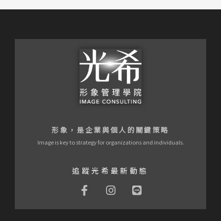
形象，是企業與個人的關鍵策略
Image is key to strategy for organizations and individuals.
追蹤光希最新動態
F
I
L
a
n
i
c
s
n
e
t
e