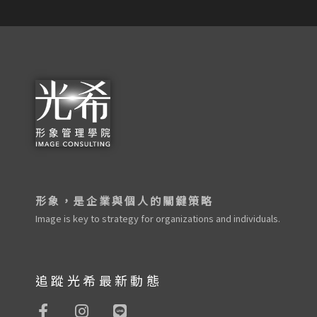
形象，是企業與個人的關鍵策略
Image is key to strategy for organizations and individuals.
追蹤光希最新動態
F
I
L
a
n
i