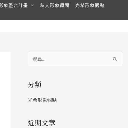
形象整合計畫
私人形象顧問
光希形象觀點
搜
尋
關
分類
鍵
字
光希形象觀點
:
近期文章