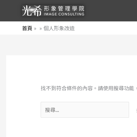
跳
至
主
首頁
個人形象改造
要
內
容
搜
尋
關
找不到符合條件的內容。請使用搜尋功能
鍵
字: