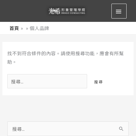
跳
主
至
要
主
首頁
個人品牌
要
選
內
搜
容
單
找不到符合條件的內容。請使用搜尋功能，應會有所幫
尋
助。
關
鍵
字:
搜