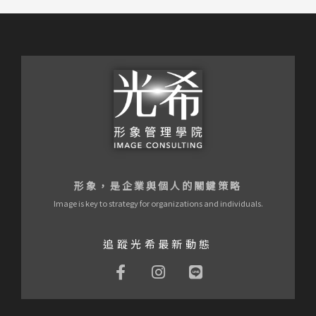
形象，是企業與個人的關鍵策略
Image is key to strategy for organizations and individuals.
追蹤光希最新動態
F
I
L
a
n
i
c
s
n
e
t
e