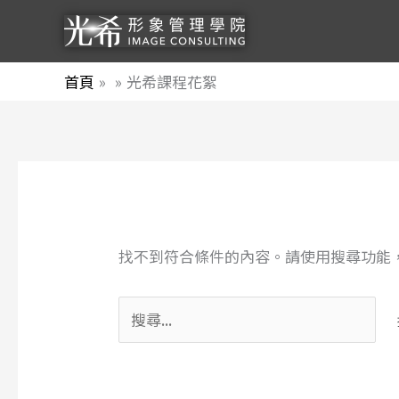
跳
至
主
首頁
光希課程花絮
要
內
容
搜
尋
關
找不到符合條件的內容。請使用搜尋功能
鍵
字: