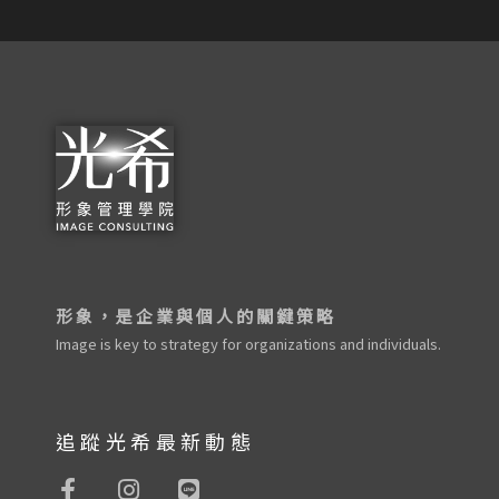
形象，是企業與個人的關鍵策略
Image is key to strategy for organizations and individuals.
追蹤光希最新動態
F
I
L
a
n
i