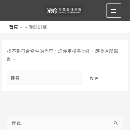
跳
主
至
要
主
首頁
儀態訓練
要
選
內
搜
容
單
找不到符合條件的內容。請使用搜尋功能，應會有所幫
尋
助。
關
鍵
字:
搜