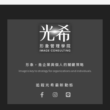
形象，是企業與個人的關鍵策略
Image is key to strategy for organizations and individuals.
追蹤光希最新動態
F
I
L
a
n
i
c
s
n
e
t
e