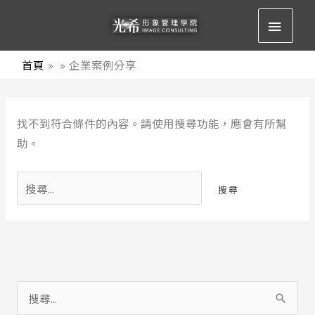
跳
主
至
要
主
首頁
企業案例分享
要
選
內
搜
容
單
找不到符合條件的內容。請使用搜尋功能，應會有所幫
尋
助。
關
鍵
字:
搜