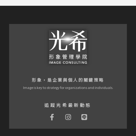
形象，是企業與個人的關鍵策略
Image is key to strategy for organizations and individuals.
追蹤光希最新動態
F
I
L
a
n
i
c
s
n
e
t
e