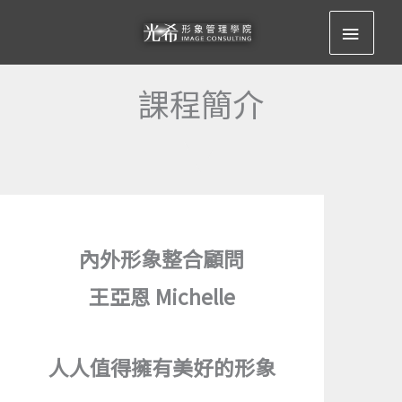
跳
主
至
要
主
要
課程簡介​
選
內
容
單
內外形象整合顧問
王亞恩 Michelle
人人值得擁有美好的形象