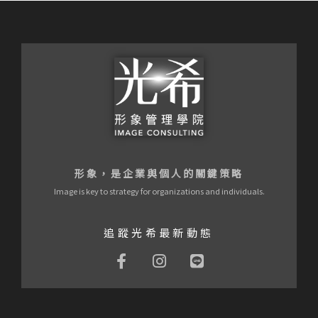
形象，是企業與個人的關鍵策略
Image is key to strategy for organizations and individuals.
追蹤光希最新動態
F
I
L
a
n
i
c
s
n
e
t
e
b
a